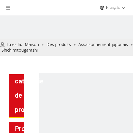
Français
Tu es là:
Maison
»
Des produits
»
Assaisonnement japonais
»
Shichimitougarashi
catégorie
de
produit
Produits